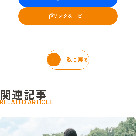
一覧に戻る
関
連
記
事
RELATED ARTICLE