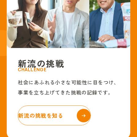
新
流
の
挑
戦
C
H
A
L
L
E
N
G
E
社会にあふれる小さな可能性に目をつけ、
事業を立ち上げてきた挑戦の記録です。
新流の挑戦を知る