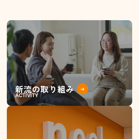
新
流
の
取
り
組
み
ACTIVITY