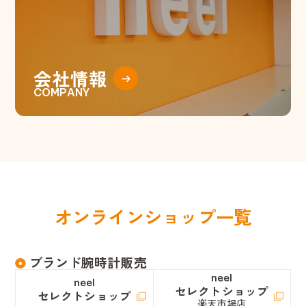
会
社
情
報
COMPANY
オ
ン
ラ
イ
ン
シ
ョ
ッ
プ
一
覧
ブランド腕時計販売
neel
neel
セレクトショップ
セレクトショップ
楽天市場店