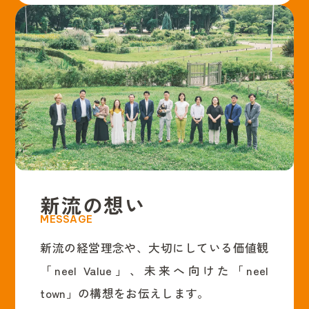
新
流
の
想
い
M
E
S
S
A
G
E
新流の経営理念や、大切にしている価値観
「neel Value」、未来へ向けた「neel
town」の構想をお伝えします。