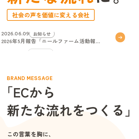
社会の声を価値に変える会社
お知らせ
2026.06.01
2026年5月報告「レビューを書いて 希...
お知らせ
2026.07.01
2026年5月報告「レビューを書いて 希...
B
R
A
N
D
M
E
S
S
A
G
E
「
E
C
か
ら
新
た
な
流
れ
を
つ
く
る
」
この言葉を胸に、