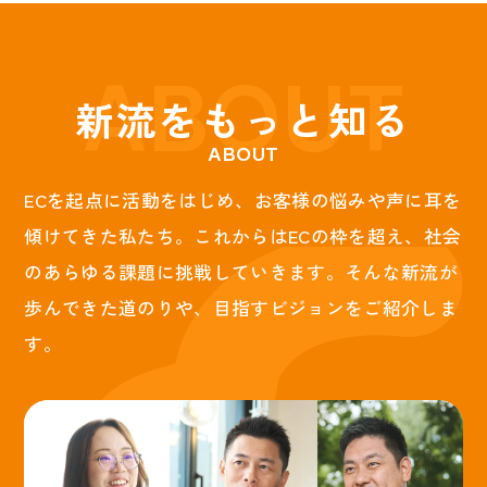
ABOUT
新
流
を
も
っ
と
知
る
ABOUT
ECを起点に活動をはじめ、お客様の悩みや声に耳を
傾けてきた私たち。
これからはECの枠を超え、社会
のあらゆる課題に挑戦していきます。
そんな新流が
歩んできた道のりや、目指すビジョンをご紹介しま
す。