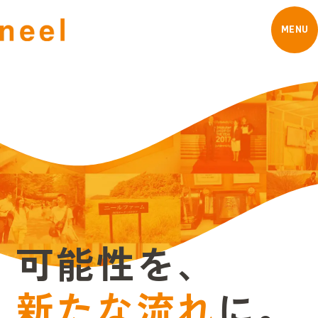
MENU
可
能
性
を
、
新
た
な
流
れ
に
。