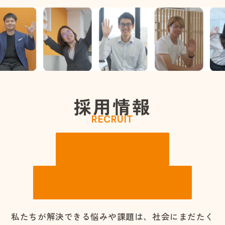
採
用
情
報
RECRUIT
可能性に
、
手を挙げよう
。
私たちが解決できる悩みや課題は、社会にまだたく