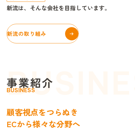
新流は、そんな会社を目指しています。
新流の取り組み
BUSINE
事
業
紹
介
BUSINESS
顧
客
視
点
を
つ
ら
ぬ
き
E
C
か
ら
様
々
な
分
野
へ