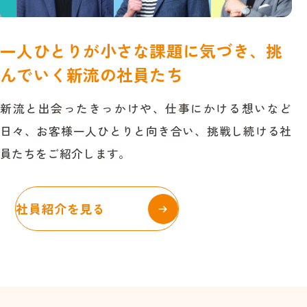
一
人
ひ
と
り
が
小
さ
な
課
題
に
気
づ
き
、
挑
ん
で
い
く
新
流
の
社
員
た
ち
新流と出会ったきっかけや、仕事にかける想いなど
日々、お客様一人ひとりと向き合い、挑戦し続ける社
員たちをご紹介します。
社員紹介を見る