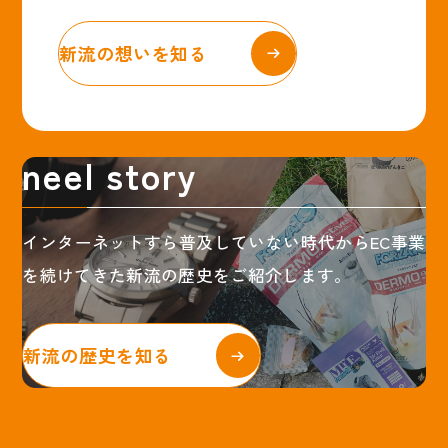
新流の想いを知る
n
e
e
l
s
t
o
r
y
インターネットすら普及していない時代から
EC事業
を続けてきた新流の歴史をご紹介します。
新流の歴史を知る