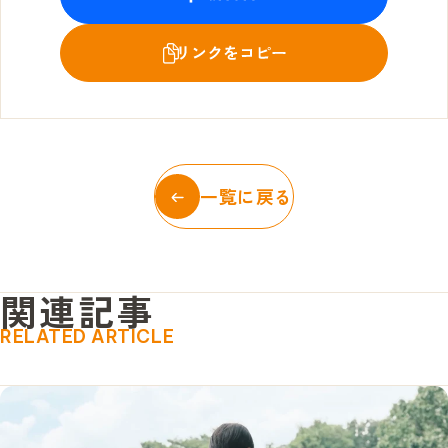
一覧に戻る
関
連
記
事
RELATED ARTICLE