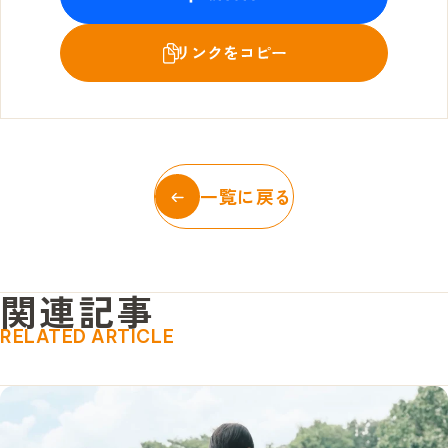
一覧に戻る
関
連
記
事
RELATED ARTICLE