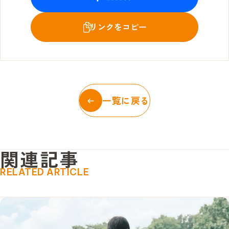
一覧に戻る
関
連
記
事
RELATED ARTICLE