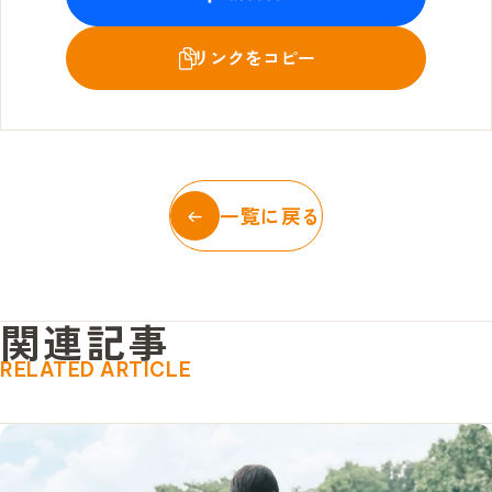
一覧に戻る
関
連
記
事
RELATED ARTICLE